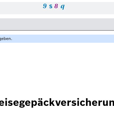
ngeben.
Reisegepäckversicheru