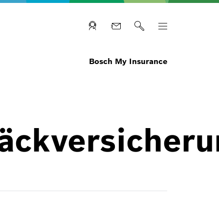
Bosch My Insurance
päckversicher